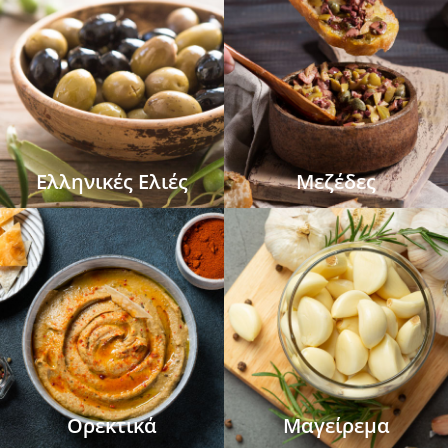
Ελληνικές Ελιές
Μεζέδες
Ορεκτικά
Μαγείρεμα