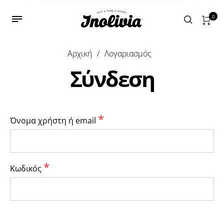
0
Αρχική
/
Λογαριασμός
Αρχική
/
Λογαριασμός
Σύνδεση
Εγγραφή
*
Όνομα χρήστη ή email
*
Διεύθυνση email
*
Κωδικός
A password will be sent to your email address.