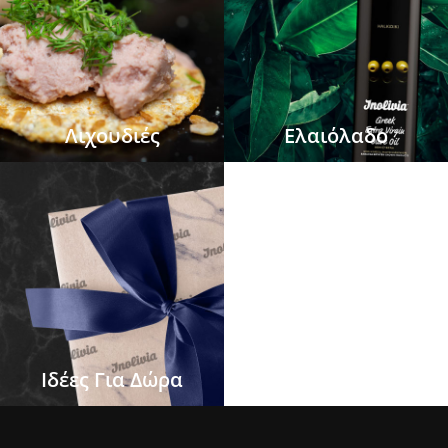
Λιχουδιές
Ελαιόλαδο
Ιδέες Για Δώρα