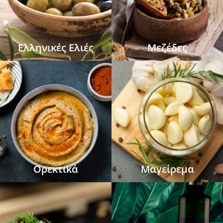
Ελληνικές Ελιές
Μεζέδες
Ορεκτικά
Μαγείρεμα