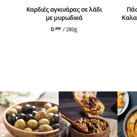
Προσθήκη Στο Καλάθι
Καρδιές αγκινάρας σε λάδι
Πάσ
με μυρωδικά
Καλα
0
,00
€
/
280g