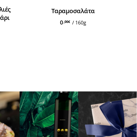
Προσθήκη Στο Καλάθι
λιές
Ταραμοσαλάτα
μάρι
0
,00
€
/
160g