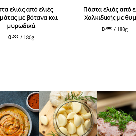
Προσθήκη Στο Καλάθι
Διαβάστε Περισσότερα
τα ελιάς από ελιές
Πάστα ελιάς από ε
μάτας με βότανα και
Χαλκιδικής με θυ
μυρωδικά
0
,00
€
/
180g
0
,00
€
/
180g