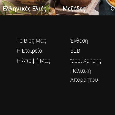
Ελληνικές Ελιές
Μεζέδες
Ο
To Blog Μας
Έκθεση
Η Εταιρεία
B2B
Η Άποψή Μας
Όροι Χρήσης
Πολιτική
Απορρήτου