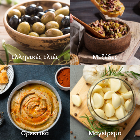
Ελληνικές Ελιές
Μεζέδες
Ορεκτικά
Μαγείρεμα