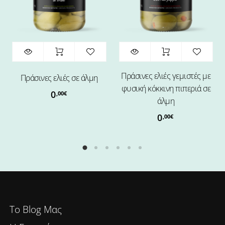
Πράσινες ελιές γεμιστές με
Πράσινες ελιές σε άλμη
φυσική κόκκινη πιπεριά σε
0
,00
€
άλμη
0
,00
€
To Blog Μας