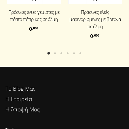
Πράσινες ελιές γεμιστές με
Πράσινες ελιές
πάστα πάπρικας σε άλμη
μαριναρισμένες με βότανα
σε άλμη
0
,00
€
0
,00
€
To Blog Μας
Η Εταιρεία
Η Άποψή Μας