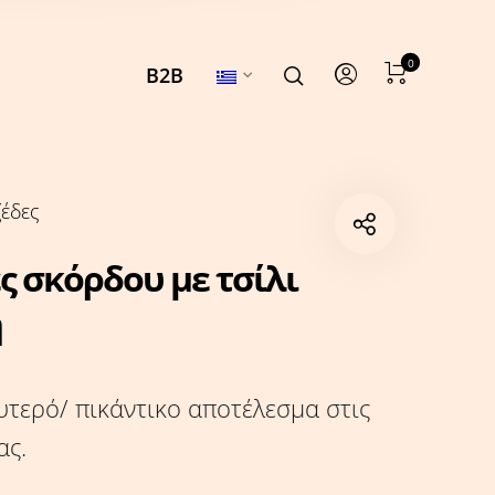
0
B2B
έδες
ς σκόρδου με τσίλι
η
αυτερό/ πικάντικο αποτέλεσμα στις
ας.