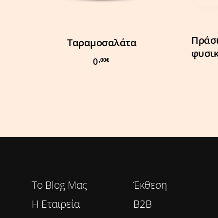
Προσθήκη Στο Καλάθι
Πράσι
Ταραμοσαλάτα
φυσικ
0
,00
€
To Blog Μας
Έκθεση
Η Εταιρεία
B2B