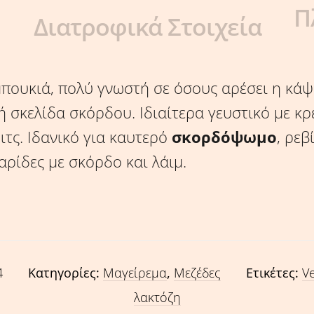
Π
Διατροφικά Στοιχεία
πουκιά, πολύ γνωστή σε όσους αρέσει η κάψα
ή σκελίδα σκόρδου. Ιδιαίτερα γευστικό με κρέ
ιτς. Ιδανικό για καυτερό
σκορδόψωμο
, ρεβ
αρίδες με σκόρδο και λάιμ.
4
Κατηγορίες:
Μαγείρεμα
,
Μεζέδες
Ετικέτες:
V
λακτόζη