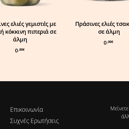
Προσθήκη Στο Καλάθι
Διαβάστε Περισσότερα
νες ελιές γεμιστές με
Πράσινες ελιές τσακ
ή κόκκινη πιπεριά σε
σε άλμη
άλμη
0
,00
€
0
,00
€
Μείνετε
Επικοινωνία
άλλ
Συχνές Ερωτήσεις