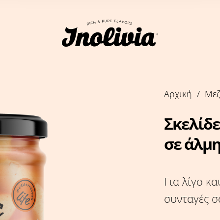
Αρχική
/
Μεζ
Σκελίδε
σε άλμ
Για λίγο κ
συνταγές σ